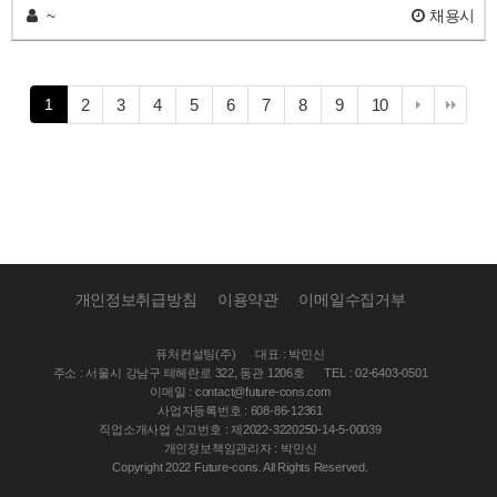
~
채용시
열
페
페
페
페
페
페
페
페
페
페
1
2
3
4
5
6
7
8
9
10
린
이
이
이
이
이
이
이
이
이
이
지
지
지
지
지
지
지
지
지
지
개인정보취급방침
이용약관
이메일수집거부
퓨처컨설팅(주)
대표 : 박민신
주소 : 서울시 강남구 테헤란로 322, 동관 1206호
TEL : 02-6403-0501
이메일 : contact@future-cons.com
사업자등록번호 : 608-86-12361
직업소개사업 신고번호 : 제2022-3220250-14-5-00039
개인정보책임관리자 : 박민신
Copyright 2022 Future-cons. All Rights Reserved.