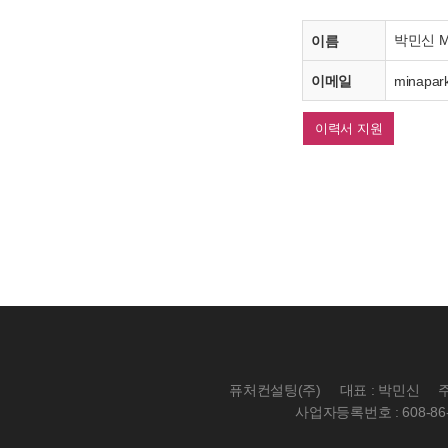
박민신 Mi
이름
이메일
minapar
이력서 지원
퓨처컨설팅(주)
대표 : 박민신
주
사업자등록번호 : 608-86-