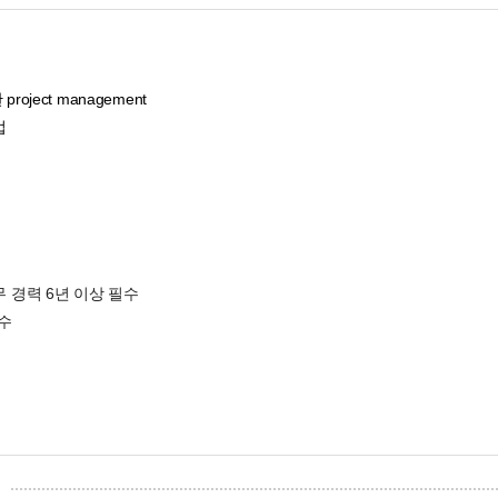
oject management
업
무 경력 6년 이상 필수
필수