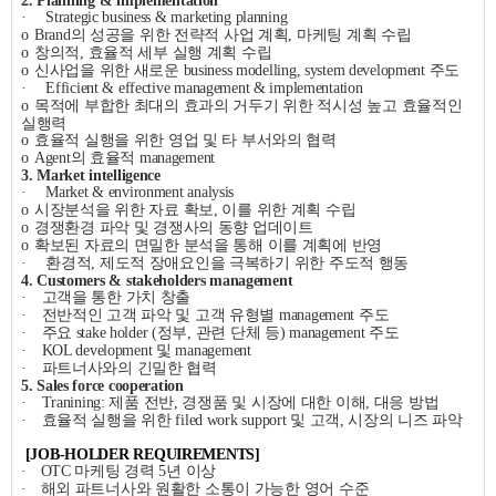
2. Planning & implementation
·
Strategic business & marketing planning
o
Brand
의 성공을 위한 전략적 사업 계획
,
마케팅 계획 수립
o
창의적
,
효율적 세부 실행 계획 수립
o
신사업을 위한 새로운
business modelling, system development
주도
·
Efficient & effective management & implementation
o
목적에 부합한 최대의 효과의 거두기 위한 적시성 높고 효율적인
실행력
o
효율적 실행을 위한 영업 및 타 부서와의 협력
o
Agent
의 효율적
management
3. Market intelligence
·
Market & environment analysis
o
시장분석을 위한 자료 확보
,
이를 위한 계획 수립
o
경쟁환경 파악 및 경쟁사의 동향 업데이트
o
확보된 자료의 면밀한 분석을 통해 이를 계획에 반영
·
환경적
,
제도적 장애요인을 극복하기 위한 주도적 행동
4. Customers & stakeholders management
·
고객을 통한 가치 창출
·
전반적인 고객 파악 및 고객 유형별
management
주도
·
주요
stake holder (
정부
,
관련 단체 등
) management
주도
·
KOL development
및
management
·
파트너사와의 긴밀한 협력
5. Sales force cooperation
·
Tranining:
제품 전반
,
경쟁품 및 시장에 대한 이해
,
대응 방법
·
효율적 실행을 위한
filed work support
및 고객
,
시장의 니즈 파악
[JOB-HOLDER REQUIREMENTS]
·
OTC
마케팅 경력
5
년 이상
·
해외 파트너사와 원활한 소통이 가능한 영어 수준