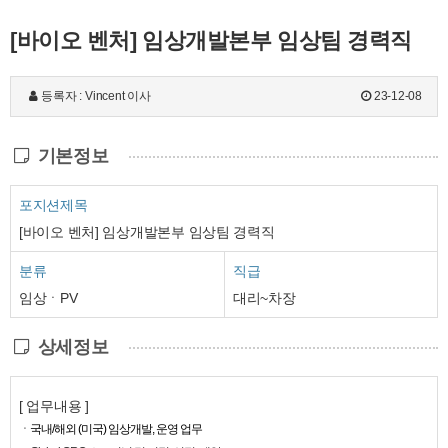
[바이오 벤처] 임상개발본부 임상팀 경력직
등록자 : Vincent 이사
23-12-08
기본정보
포지션제목
[바이오 벤처] 임상개발본부 임상팀 경력직
분류
직급
임상ㆍPV
대리~차장
상세정보
[ 업무내용 ]
ㆍ국내/해외 (미국) 임상개발, 운영 업무