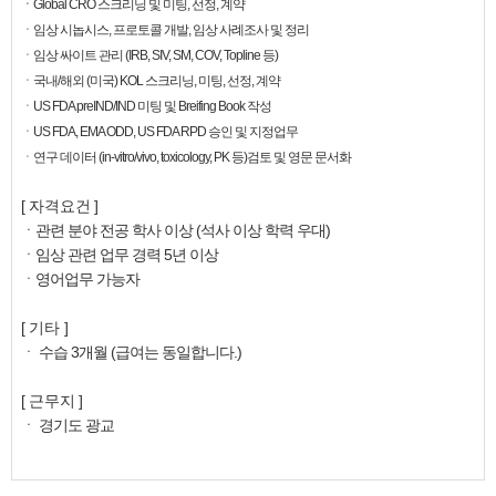
ㆍ
Global CRO 스크리닝 및 미팅, 선정, 계약
ㆍ임상 시놉시스, 프로토콜 개발, 임상 사례조사 및 정리
ㆍ임상 싸이트 관리 (IRB, SIV, SM, COV, Topline 등)
ㆍ국내/해외 (미국) KOL 스크리닝, 미팅, 선정, 계약
ㆍUS FDA preIND/IND 미팅 및 Breifing Book 작성
ㆍUS FDA, EMA ODD, US FDA RPD 승인 및 지정업무
ㆍ연구 데이터 (in-vitro/vivo, toxicology, PK 등)검토 및 영문 문서화
[ 자격요건 ]
ㆍ관련 분야 전공 학사 이상 (석사 이상 학력 우대)
ㆍ임상 관련 업무 경력 5년 이상
ㆍ영어업무 가능자
[ 기타 ]
ㆍ 수습 3개월 (급여는 동일합니다.)
[ 근무지 ]
ㆍ 경기도 광교