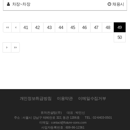
차장~차장
채용시
페
페
페
페
페
페
페
페
41
42
43
44
45
46
47
48
49
이
이
이
이
이
이
이
이
페
50
지
지
지
지
지
지
지
지
이
지
개인정보취급방침
이용약관
이메일수집거부
퓨처컨설팅(주)
대표 : 박민신
주소 : 서울시 강남구 테헤란로 322, 동관 1206호
TEL : 02-6403-0501
이메일 : contact@future-cons.com
사업자등록번호 : 608-86-12361