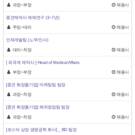
과장~부장
채용시
중견제약사 제제연구 (3~7년)
주임~대리
채용시
인재개발팀 (노무/인사)
대리~차장
채용시
[ 외국계 제약사 ] Head of Medical Affairs
부장~부장
채용시
[중견 화장품기업] 마케팅팀 팀장
과장~차장
채용시
[중견 화장품기업] 해외영업팀 팀장
과장~차장
채용시
[코스닥 상장 생명공학 회사] _ BD 팀장