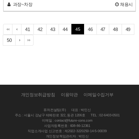
과장~차장
채용시
페
페
페
페
페
페
페
페
41
42
43
44
45
46
47
48
49
이
이
이
이
이
이
이
이
페
50
지
지
지
지
지
지
지
지
이
지
개인정보취급방침
이용약관
이메일수집거부
퓨처컨설팅(주)
대표 : 박민신
주소 : 서울시 강남구 테헤란로 322, 동관 1206호
TEL : 02-6403-0501
이메일 : contact@future-cons.com
사업자등록번호 : 608-86-12361
직업소개사업 신고번호 : 제2022-3220250-14-5-00039
개인정보책임관리자 : 박민신